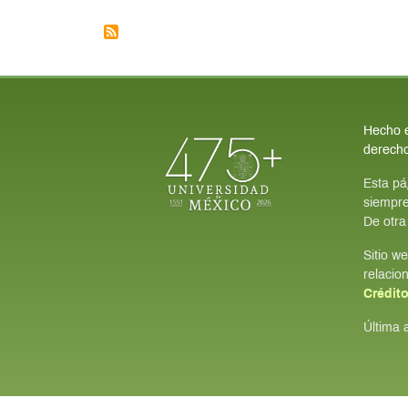
Hecho e
derech
Esta pá
siempre
De otra
Sitio w
relacio
Crédit
Última 