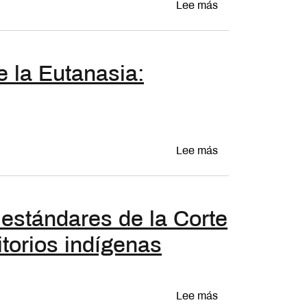
sobre Eutanasia y
Lee más
e la Eutanasia:
sobre La objeción 
Lee más
 estándares de la Corte
torios indígenas
sobre Multicultura
Lee más