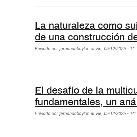
La naturaleza como suj
de una construcción de
Enviado por
fernandabaylon
el
Vie, 05/12/2025 - 14
El desafío de la multic
fundamentales, un anál
Enviado por
fernandabaylon
el
Vie, 05/12/2025 - 14