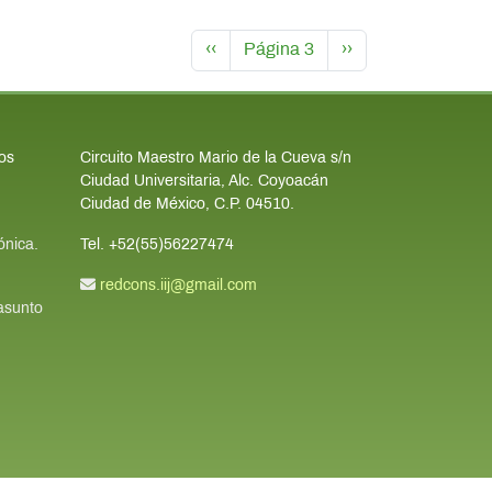
Paginación
Página anterior
Siguiente página
‹‹
Página 3
››
los
Circuito Maestro Mario de la Cueva s/n
Ciudad Universitaria, Alc. Coyoacán
Ciudad de México, C.P. 04510.
ónica.
Tel. +52(55)56227474
redcons.iij@gmail.com
 asunto