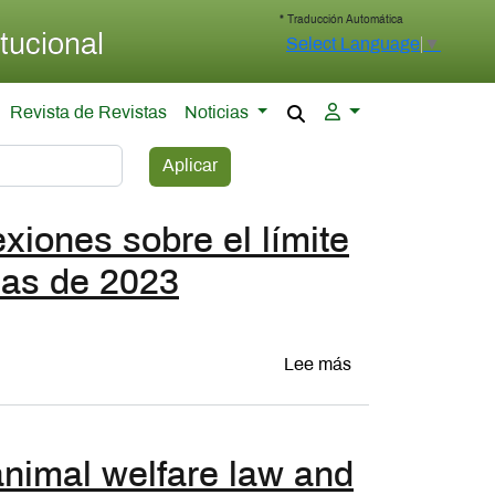
* Traducción Automática
tucional
Select Language
▼
Revista de Revistas
Noticias
Aplicar
xiones sobre el límite
rmas de 2023
sobre La protecció
Lee más
nimal welfare law and