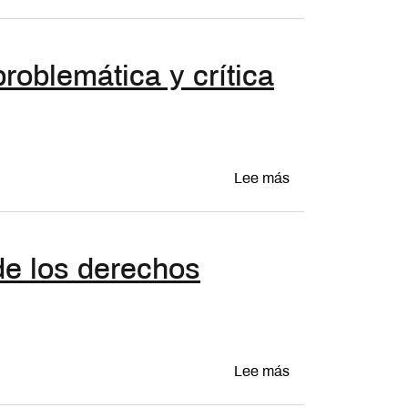
roblemática y crítica
sobre La naturalez
Lee más
 de los derechos
sobre El desafío d
Lee más