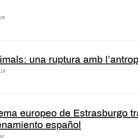
:25
nimals: una ruptura amb l’antro
:18
tema europeo de Estrasburgo tr
denamiento español
:42