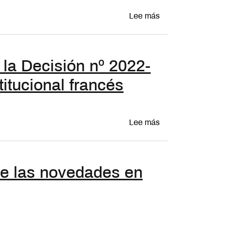
sobre La eutanasia
Lee más
e la Decisión nº 2022-
itucional francés
sobre Sobre los lí
Lee más
de las novedades en