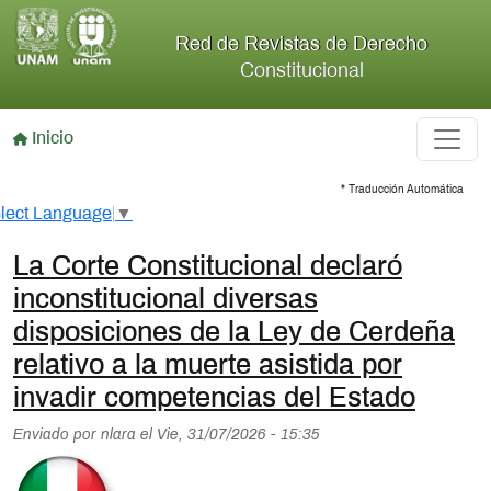
Pasar al contenido principal
Red de Revistas de Derecho
Constitucional
Inicio
* Traducción Automática
lect Language
▼
La Corte Constitucional declaró
inconstitucional diversas
disposiciones de la Ley de Cerdeña
relativo a la muerte asistida por
invadir competencias del Estado
Enviado por
nlara
el
Vie, 31/07/2026 - 15:35