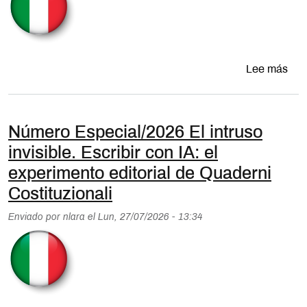
sobr
Lee más
Número Especial/2026 El intruso
invisible. Escribir con IA: el
experimento editorial de Quaderni
Costituzionali
Enviado por
nlara
el
Lun, 27/07/2026 - 13:34